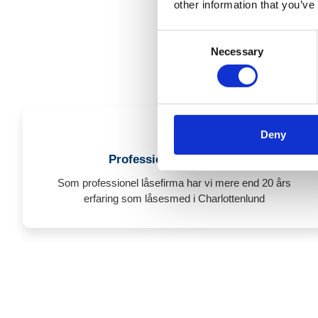
other information that you’ve
3 
Consent
Necessary
Står du over for et
Selection
Hent tilbud
3
Deny
Professionelt låsefirma
Som professionel låsefirma har vi mere end 20 års
erfaring som låsesmed i Charlottenlund