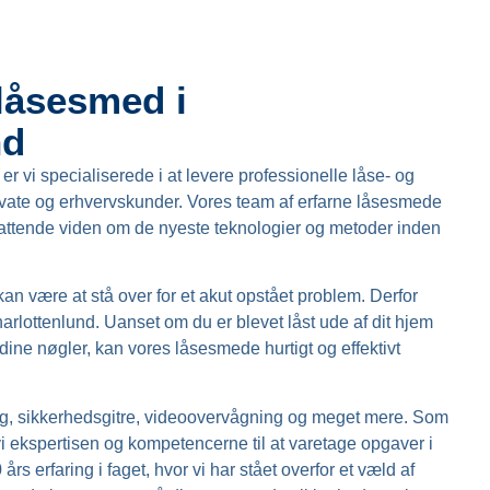
låsesmed i
nd
r vi specialiserede i at levere professionelle låse- og
ivate og erhvervskunder. Vores team af erfarne låsesmede
ttende viden om de nyeste teknologier og metoder inden
 kan være at stå over for et akut opstået problem. Derfor
harlottenlund. Uanset om du er blevet låst ude af dit hjem
et dine nøgler, kan vores låsesmede hurtigt og effektivt
ng, sikkerhedsgitre, videoovervågning og meget mere. Som
i ekspertisen og kompetencerne til at varetage opgaver i
rs erfaring i faget, hvor vi har stået overfor et væld af