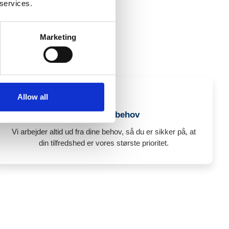
 services.
 os
Marketing
 hvem du skal vælge?
Allow all
Ud fra dine behov
Vi arbejder altid ud fra dine behov, så du er sikker på, at
din tilfredshed er vores største prioritet.