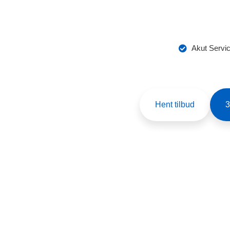
C
Akut Servic
Hent tilbud
3