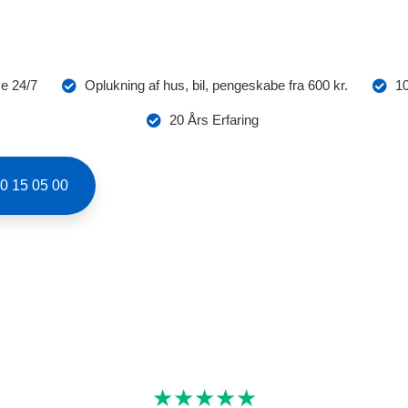
HARLOTTENLU
Priser fra 500 kr. på alt i låse
e 24/7
Oplukning af hus, bil, pengeskabe fra 600 kr.
10
20 Års Erfaring
0 15 05 00
★★★★★