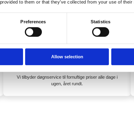
 provided to them or that they’ve collected from your use of their
gode grunde til at kontakte
Preferences
Statistics
 problem der kræver en låsesmed i Charlottenlund, og ikke ved
0 15 05 00
Allow selection
Døgnservice hele ugen
Vi tilbyder døgnservice til fornuftige priser alle dage i
ugen, året rundt.