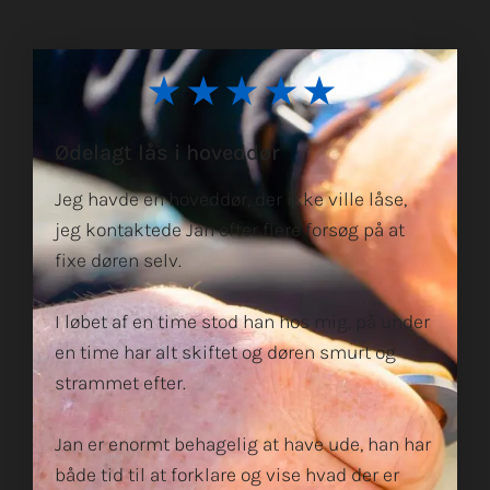
★★★★★
Ødelagt lås i hoveddør
Jeg havde en hoveddør, der ikke ville låse,
jeg kontaktede Jan efter flere forsøg på at
fixe døren selv.
I løbet af en time stod han hos mig, på under
en time har alt skiftet og døren smurt og
strammet efter.
Jan er enormt behagelig at have ude, han har
både tid til at forklare og vise hvad der er