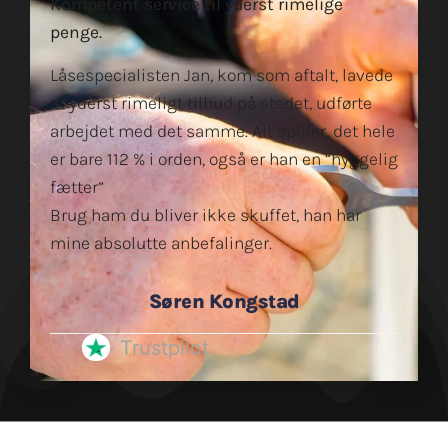
Kompetent service til yderst rimelige
penge.
Låsespecialisten Jan, kom som aftalt, lavede
et yderst rimeligt tilbud på stedet, udførte
arbejdet med det samme. Alt spiller, det hele
er bare 112 % i orden, også er han en “hyggelig
fætter”
Brug ham du bliver ikke skuffet, han har
mine absolutte anbefalinger.
Søren Kongstad
Trustpilot