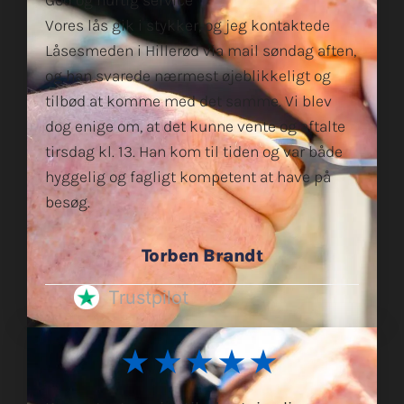
God og hurtig service
Vores lås gik i stykker, og jeg kontaktede
Låsesmeden i Hillerød via mail søndag aften,
og han svarede nærmest øjeblikkeligt og
tilbød at komme med det samme. Vi blev
dog enige om, at det kunne vente og aftalte
tirsdag kl. 13. Han kom til tiden og var både
hyggelig og fagligt kompetent at have på
besøg.
Torben Brandt
Trustpilot
★★★★★