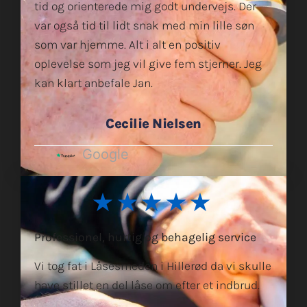
tid og orienterede mig godt undervejs. Der
var også tid til lidt snak med min lille søn
som var hjemme. Alt i alt en positiv
oplevelse som jeg vil give fem stjerner. Jeg
kan klart anbefale Jan.
Cecilie Nielsen
Google
★★★★★
Professionel, hurtig og behagelig service
Vi tog fat i Låsesmeden i Hillerød da vi skulle
have stillet en del låse om efter et indbrud.