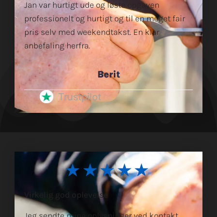
Jan var hurtigt ude og løste opgaven
professionelt og hurtigt og til en meget fair
pris selv med weekendtakst. En klar
anbefaling herfra.
Berit
Trustpilot
★★★★★
Virkelig god oplevelse
Jeg sendte mine oplysninger ved kontakt