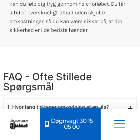
kan du føle dig tryg gennem hele forløbet. Du får
altid et overskueligt tilbud uden skjulte
omkostninger, så du kan være sikker på, at din
sikkerhed er i de bedste hænder.
FAQ - Ofte Stillede
Spørgsmål
1. Hvor lang tid tager omkodning af en lås?
Døgnvagt 30 15
05 00
2. Er det muligt at omkode en hvilken som helst
lås?