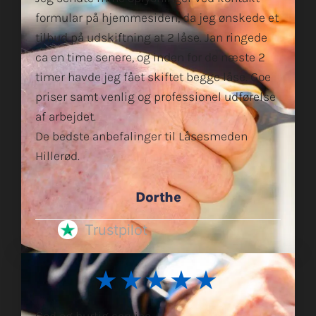
formular på hjemmesiden, da jeg ønskede et
tilbud på udskiftning at 2 låse. Jan ringede
ca en time senere, og inden for de næste 2
timer havde jeg fået skiftet begge låse. Goe
priser samt venlig og professionel udførelse
af arbejdet.
De bedste anbefalinger til Låsesmeden
Hillerød.
Dorthe
Trustpilot
★★★★★