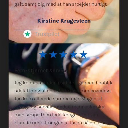
galt, samtidig med at han arbejder hurtigt.
Kirstine Kragesteen
Trustpilot
★★★★★
Fem-stjernet service
Jeg kontaktede Jan i sidste uge med henblik
udskiftning af den slidte lås i min hoveddør.
Jan kom allerede samme uge. Magen til
venligt og serviceminded menneske skal
man simpelthen lede længe efter! Jan
klarede udskiftningen af låsen på en times