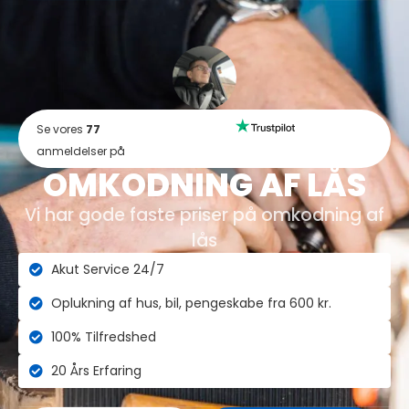
Se vores
77
anmeldelser på
OMKODNING AF LÅS
Vi har gode faste priser på omkodning af
lås
Akut Service 24/7
Oplukning af hus, bil, pengeskabe fra 600 kr.
100% Tilfredshed
20 Års Erfaring