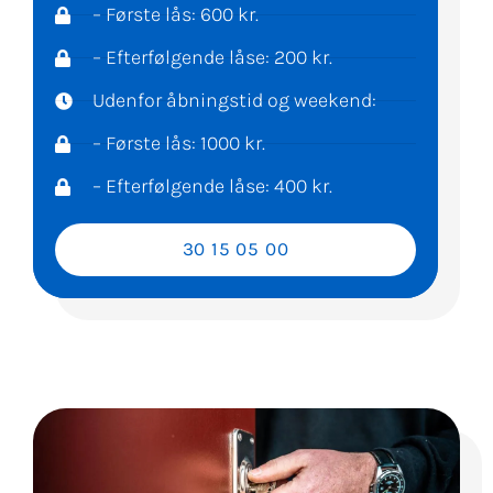
– Første lås: 600 kr.
– Efterfølgende låse: 200 kr.
Udenfor åbningstid og weekend:
– Første lås: 1000 kr.
– Efterfølgende låse: 400 kr.
30 15 05 00