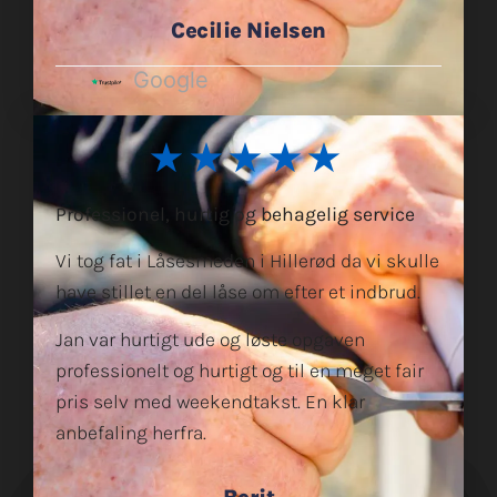
Cecilie Nielsen
Google
★★★★★
Professionel, hurtig og behagelig service
Vi tog fat i Låsesmeden i Hillerød da vi skulle
have stillet en del låse om efter et indbrud.
Jan var hurtigt ude og løste opgaven
professionelt og hurtigt og til en meget fair
pris selv med weekendtakst. En klar
anbefaling herfra.