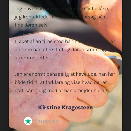
Jeg havde en hoveddør, der ikke ville låse,
jeg kontaktede Jan efter flere forsøg på at
fixe døren selv.
I løbet af en time stod han hos mig, på under
en time har alt skiftet og døren smurt og
strammet efter.
Jan er enormt behagelig at have ude, han har
både tid til at forklare og vise hvad der er
galt, samtidig med at han arbejder hurtigt.
Kirstine Kragesteen
Trustpilot