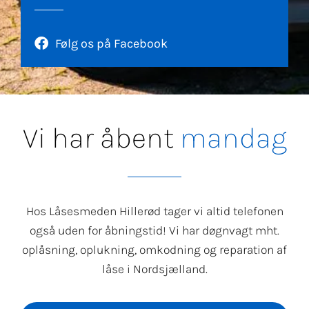
Følg os på Facebook
Vi har åbent
g
t
i
r
s
d
Hos Låsesmeden Hillerød tager vi altid telefonen
også uden for åbningstid! Vi har døgnvagt mht.
oplåsning, oplukning, omkodning og reparation af
låse i Nordsjælland.