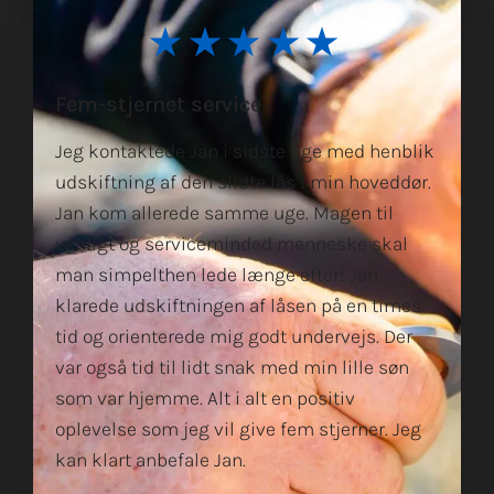
★★★★★
Fem-stjernet service
Jeg kontaktede Jan i sidste uge med henblik
udskiftning af den slidte lås i min hoveddør.
Jan kom allerede samme uge. Magen til
venligt og serviceminded menneske skal
man simpelthen lede længe efter! Jan
klarede udskiftningen af låsen på en times
tid og orienterede mig godt undervejs. Der
var også tid til lidt snak med min lille søn
som var hjemme. Alt i alt en positiv
oplevelse som jeg vil give fem stjerner. Jeg
kan klart anbefale Jan.