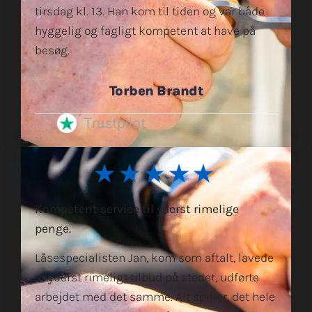
tirsdag kl. 13. Han kom til tiden og var både
hyggelig og fagligt kompetent at have på
besøg.
Torben Brandt
Trustpilot
★★★★★
Kompetent service til yderst rimelige
penge.
Låsespecialisten Jan, kom som aftalt, lavede
et yderst rimeligt tilbud på stedet, udførte
arbejdet med det samme. Alt spiller, det hele