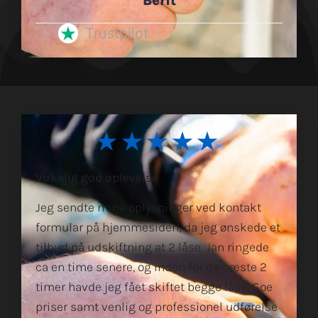
Berit
Trustpilot
★★★★★
Virkelig god oplevelse
Jeg sendte mine oplysninger ved kontakt
formular på hjemmesiden, da jeg ønskede et
tilbud på udskiftning at 2 låse. Jan ringede
ca en time senere, og inden for de næste 2
timer havde jeg fået skiftet begge låse. Goe
priser samt venlig og professionel udførelse