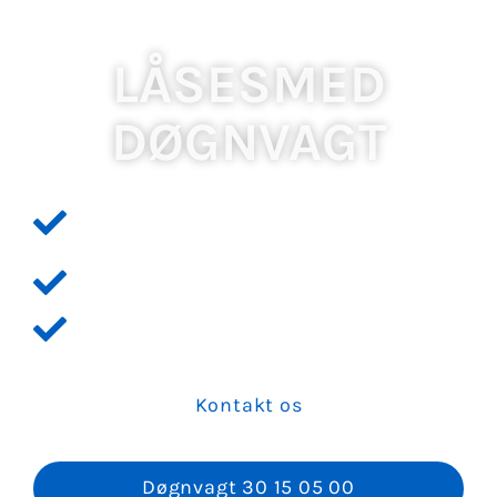
LÅSESMED
DØGNVAGT
Professionel og erfaren låsesmed med
mere end 20 år i branchen
Din tilfredshed kommer altid i første
række
Vi kører døgnvagt alle dage til gode priser
Kontakt os
Døgnvagt 30 15 05 00