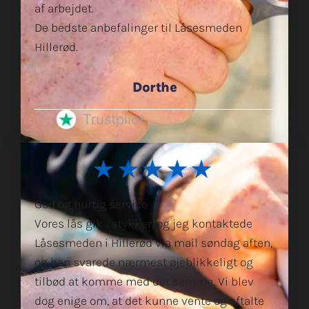
af arbejdet.
De bedste anbefalinger til Låsesmeden
Hillerød.
Dorthe
Trustpilot
★★★★★
God og hurtig service
Vores lås gik i stykker, og jeg kontaktede
Låsesmeden i Hillerød via mail søndag aften,
og han svarede nærmest øjeblikkeligt og
tilbød at komme med det samme. Vi blev
dog enige om, at det kunne vente og aftalte