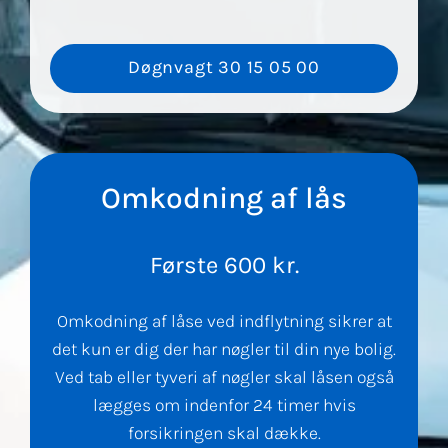
Døgnvagt 30 15 05 00
Omkodning af lås
Første 600 kr.
Omkodning af låse ved indflytning sikrer at
det kun er dig der har nøgler til din nye bolig.
Ved tab eller tyveri af nøgler skal låsen også
lægges om indenfor 24 timer hvis
forsikringen skal dække.