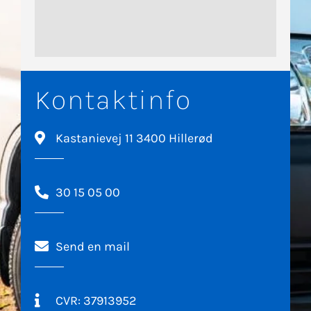
Kontaktinfo
Kastanievej 11 3400 Hillerød
30 15 05 00
Send en mail
CVR: 37913952