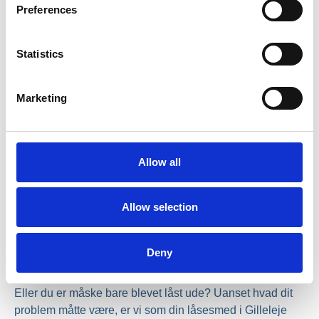
Preferences
Statistics
Marketing
Allow all
Allow selection
Låsesmed i Gilleleje med dine
behov i fokus
Deny
Står du overfor et problem med låsesystemet i dit hjem?
Eller du er måske bare blevet låst ude? Uanset hvad dit
problem måtte være, er vi som din låsesmed i Gilleleje