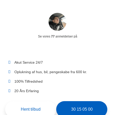
Se vores
77
anmeldelser på
LÅSESMED GILLELEJE
Priser fra 500 kr. på alt i låse
Akut Service 24/7
Oplukning af hus, bil, pengeskabe fra 600 kr.
100% Tilfredshed
20 Års Erfaring
Hent tilbud
30 15 05 00